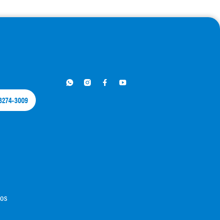
 3274-3009​
dos