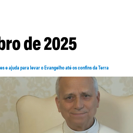
bro de 2025
s e ajuda para levar o Evangelho até os confins da Terra