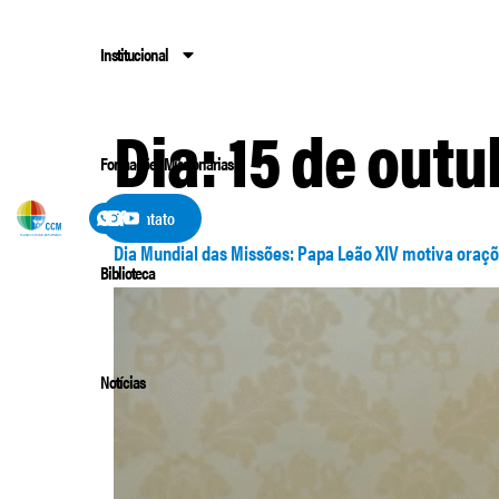
Institucional
Dia:
15 de outu
Formações Missionárias
Contato
Dia Mundial das Missões: Papa Leão XIV motiva oraçõe
Biblioteca
Notícias