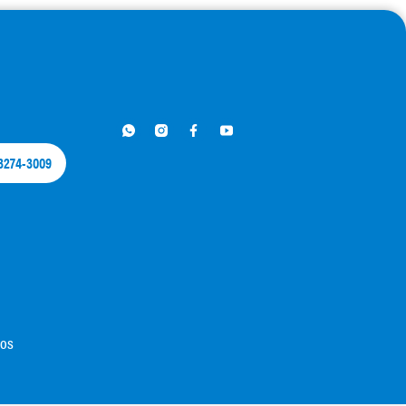
 3274-3009​
dos