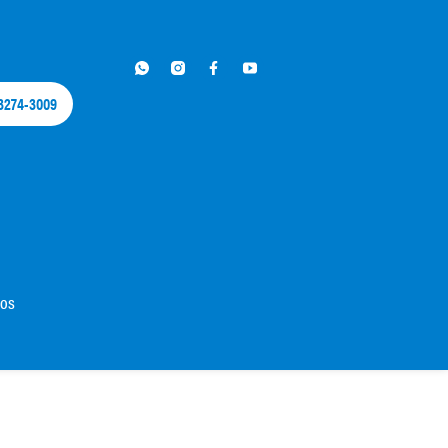
 3274-3009​
dos