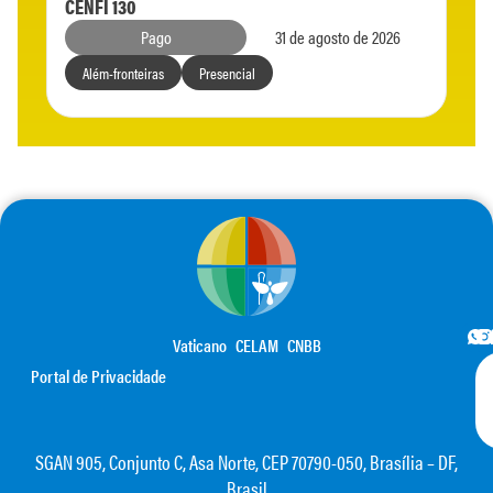
CENFI 130
Pago
31 de agosto de 2026
Além-fronteiras
Presencial
Vaticano
CELAM
CNBB
Portal de Privacidade
SGAN 905, Conjunto C, Asa Norte, CEP 70790-050, Brasília – DF,
Brasil