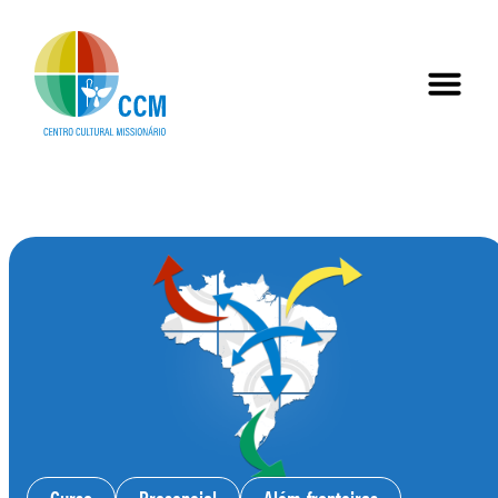
Curso
Presencial
Além-fronteiras