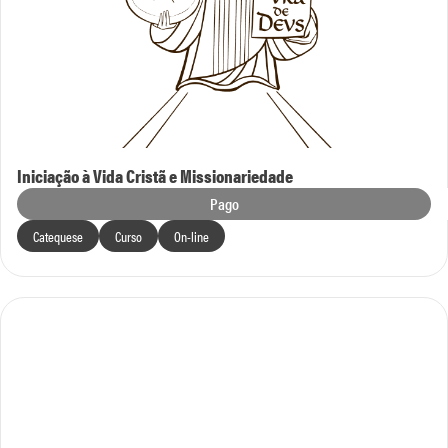
Iniciação à Vida Cristã e Missionariedade
Pago
Catequese
Curso
On-line