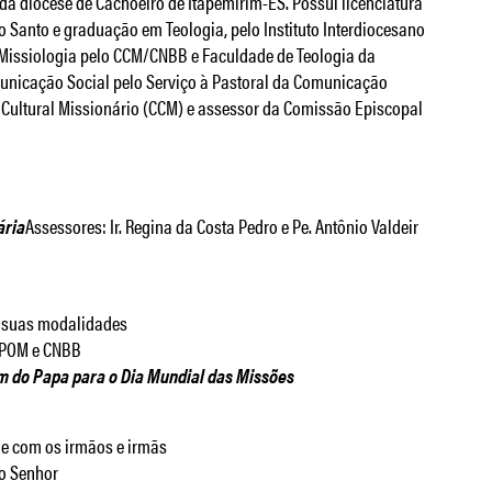
da diocese de Cachoeiro de Itapemirim-ES. Possui licenciatura
to Santo e graduação em Teologia, pelo Instituto Interdiocesano
m Missiologia pelo CCM/CNBB e Faculdade de Teologia da
municação Social pelo Serviço à Pastoral da Comunicação
o Cultural Missionário (CCM) e assessor da Comissão Episcopal
ária
Assessores: Ir. Regina da Costa Pedro e Pe. Antônio Valdeir
e suas modalidades
 POM e CNBB
m do Papa para o Dia Mundial das Missões
 e com os irmãos e irmãs
to Senhor