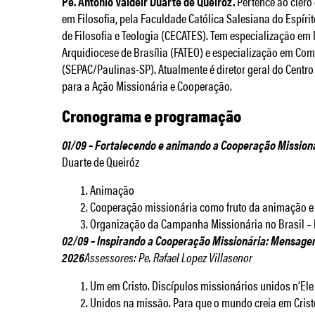
Pe. Antônio Valdeir Duarte de Queiróz.
Pertence ao clero 
em Filosofia, pela Faculdade Católica Salesiana do Espíri
de Filosofia e Teologia (CECATES). Tem especialização e
Arquidiocese de Brasília (FATEO) e especialização em Co
(SEPAC/Paulinas-SP). Atualmente é diretor geral do Centr
para a Ação Missionária e Cooperação.
Cronograma e programação
01/09 – Fortalecendo e animando a Cooperação Mission
Duarte de Queiróz
Animação
Cooperação missionária como fruto da animação 
Organização da Campanha Missionária no Brasil –
02/09 – Inspirando a Cooperação Missionária: Mensage
2026
Assessores: Pe. Rafael Lopez Villasenor
Um em Cristo. Discípulos missionários unidos n’Ele
Unidos na missão. Para que o mundo creia em Cris