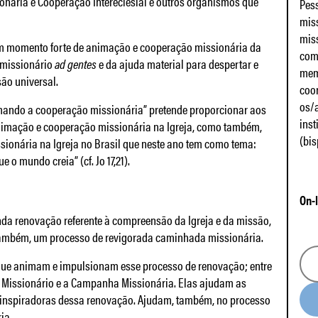
onária e Cooperação Intereclesial e outros organismos que
Pess
mis
miss
m momento forte de animação e cooperação missionária da
comu
o missionário
ad gentes
e da ajuda material para despertar e
mem
ão universal.
coor
os/
mando a cooperação missionária” pretende proporcionar aos
inst
animação e cooperação missionária na Igreja, como também,
(bis
ionária na Igreja no Brasil que neste ano tem como tema:
 o mundo creia” (cf. Jo 17,21).
On-
nda renovação referente à compreensão da Igreja e da missão,
 também, um processo de revigorada caminhada missionária.
 que animam e impulsionam esse processo de renovação; entre
s Missionário e a Campanha Missionária. Elas ajudam as
as inspiradoras dessa renovação. Ajudam, também, no processo
ia.