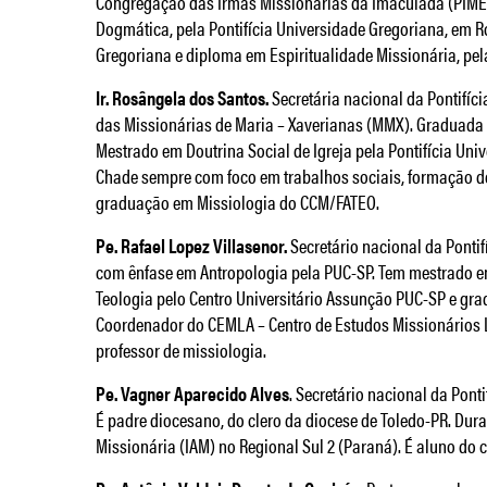
Congregação das Irmãs Missionárias da Imaculada (PIME)
Dogmática, pela Pontifícia Universidade Gregoriana, em R
Gregoriana e diploma em Espiritualidade Missionária, pel
Ir. Rosângela dos Santos.
Secretária nacional da Pontifí
das Missionárias de Maria – Xaverianas (MMX). Graduada 
Mestrado em Doutrina Social de Igreja pela Pontifícia Uni
Chade sempre com foco em trabalhos sociais, formação de
graduação em Missiologia do CCM/FATEO.
Pe. Rafael Lopez Villasenor.
Secretário nacional da Ponti
com ênfase em Antropologia pela PUC-SP. Tem mestrado e
Teologia pelo Centro Universitário Assunção PUC-SP e grad
Coordenador do CEMLA – Centro de Estudos Missionários 
professor de missiologia.
Pe. Vagner Aparecido Alves
. Secretário nacional da Pont
É padre diocesano, do clero da diocese de Toledo-PR. Dur
Missionária (IAM) no Regional Sul 2 (Paraná). É aluno d