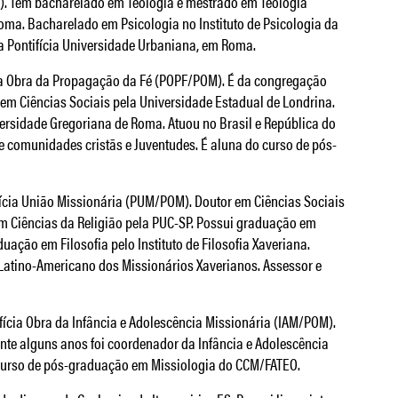
. Tem bacharelado em Teologia e mestrado em Teologia
oma. Bacharelado em Psicologia no Instituto de Psicologia da
a Pontifícia Universidade Urbaniana, em Roma.
cia Obra da Propagação da Fé (POPF/POM). É da congregação
em Ciências Sociais pela Universidade Estadual de Londrina.
versidade Gregoriana de Roma. Atuou no Brasil e República do
 comunidades cristãs e Juventudes. É aluna do curso de pós-
fícia União Missionária (PUM/POM). Doutor em Ciências Sociais
m Ciências da Religião pela PUC-SP. Possui graduação em
uação em Filosofia pelo Instituto de Filosofia Xaveriana.
Latino-Americano dos Missionários Xaverianos. Assessor e
ifícia Obra da Infância e Adolescência Missionária (IAM/POM).
ante alguns anos foi coordenador da Infância e Adolescência
o curso de pós-graduação em Missiologia do CCM/FATEO.