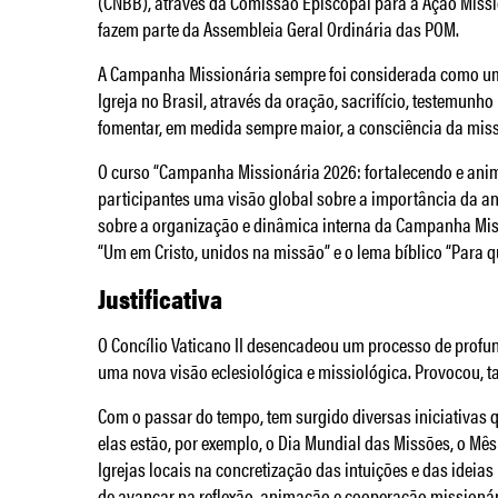
(CNBB), através da Comissão Episcopal para a Ação Missi
fazem parte da Assembleia Geral Ordinária das POM.
A Campanha Missionária sempre foi considerada como u
Igreja no Brasil, através da oração, sacrifício, testemunh
fomentar, em medida sempre maior, a consciência da miss
O curso “Campanha Missionária 2026: fortalecendo e ani
participantes uma visão global sobre a importância da 
sobre a organização e dinâmica interna da Campanha Miss
“Um em Cristo, unidos na missão” e o lema bíblico “Para que
Justificativa
O Concílio Vaticano II desencadeou um processo de profu
uma nova visão eclesiológica e missiológica. Provocou,
Com o passar do tempo, tem surgido diversas iniciativas
elas estão, por exemplo, o Dia Mundial das Missões, o Mê
Igrejas locais na concretização das intuições e das idei
de avançar na reflexão, animação e cooperação missionár