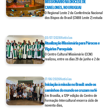
MISSIONÁRIO NA DIOCESE DE
CANELONES, NO URUGUAI
O Regional Leste 2 da Conferência Nacional
dos Bispos do Brasil (CNBB Leste 2) estuda
03/07/2026
Notícias
Atualização Missionária para Párocos e
Vigários Paroquiais
O Centro Cultural Missionário (CCM)
realizou, entre os dias 29 de junho e 2 de
17/06/2026
Notícias
Iniciação à missão no Brasil: onde os
caminhos do mundo se cruzam na fé
Em Brasília, a 129ª edição do Centro de
Formação Intercultural encerra ciclo de
noventa dias,