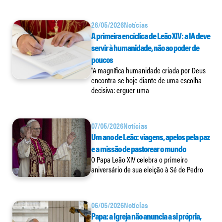
26/05/2026
Notícias
A primeira encíclica de Leão XIV: a IA deve
servir à humanidade, não ao poder de
poucos
“A magnífica humanidade criada por Deus
encontra-se hoje diante de uma escolha
decisiva: erguer uma
07/05/2026
Notícias
Um ano de Leão: viagens, apelos pela paz
e a missão de pastorear o mundo
O Papa Leão XIV celebra o primeiro
aniversário de sua eleição à Sé de Pedro
06/05/2026
Notícias
Papa: a Igreja não anuncia a si própria,