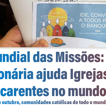
ndial das Missões:
onária ajuda Igreja
carentes no mund
de outubro, comunidades católicas de todo o mund