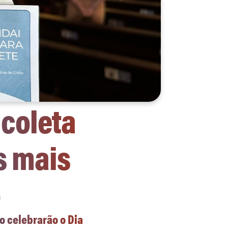
 coleta
s mais
o
o celebrarão o Dia