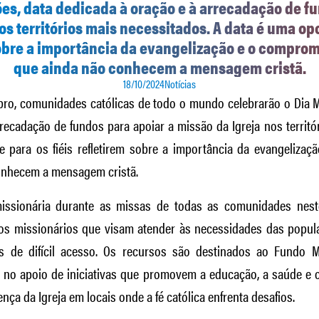
es, data dedicada à oração e à arrecadação de fu
os territórios mais necessitados. A data é uma o
 sobre a importância da evangelização e o compro
que ainda não conhecem a mensagem cristã.
18/10/2024
Notícias
ubro, comunidades católicas de todo o mundo celebrarão o Dia M
recadação de fundos para apoiar a missão da Igreja nos territó
 para os fiéis refletirem sobre a importância da evangeliz
onhecem a mensagem cristã.
issionária durante as missas de todas as comunidades nest
tos missionários que visam atender às necessidades das popul
s de difícil acesso. Os recursos são destinados ao Fundo Mu
no apoio de iniciativas que promovem a educação, a saúde e o
ença da Igreja em locais onde a fé católica enfrenta desafios.