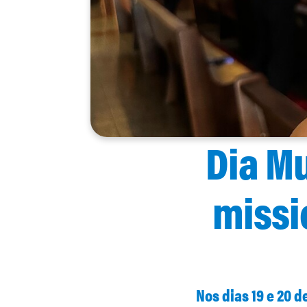
Dia Mu
missi
Nos dias 19 e 20 