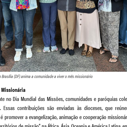
 Brasília (DF) anima a comunidade a viver o mês missionário
 Missionária
te no Dia Mundial das Missões, comunidades e paróquias cole
. Essas contribuições são enviadas às dioceses, que reún
 é promover a evangelização, animação e cooperação missionári
erritórios de missão” na África, Ásia, Oceania e América Latina,