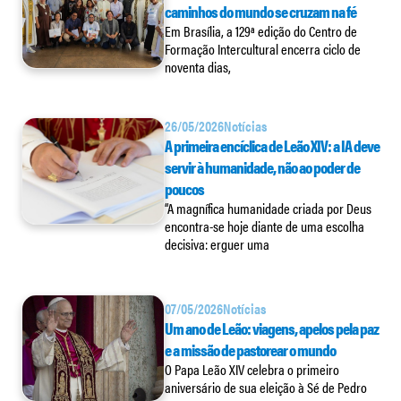
caminhos do mundo se cruzam na fé
Em Brasília, a 129ª edição do Centro de
Formação Intercultural encerra ciclo de
noventa dias,
26/05/2026
Notícias
A primeira encíclica de Leão XIV: a IA deve
servir à humanidade, não ao poder de
poucos
“A magnífica humanidade criada por Deus
encontra-se hoje diante de uma escolha
decisiva: erguer uma
07/05/2026
Notícias
Um ano de Leão: viagens, apelos pela paz
e a missão de pastorear o mundo
O Papa Leão XIV celebra o primeiro
aniversário de sua eleição à Sé de Pedro