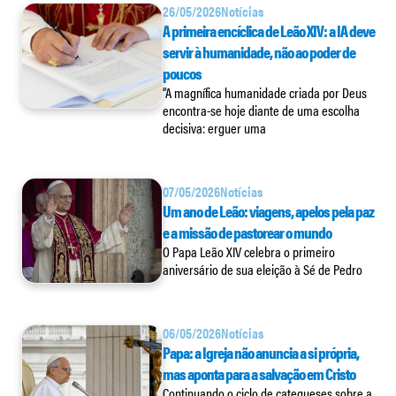
26/05/2026
Notícias
A primeira encíclica de Leão XIV: a IA deve
servir à humanidade, não ao poder de
poucos
“A magnífica humanidade criada por Deus
encontra-se hoje diante de uma escolha
decisiva: erguer uma
07/05/2026
Notícias
Um ano de Leão: viagens, apelos pela paz
e a missão de pastorear o mundo
O Papa Leão XIV celebra o primeiro
aniversário de sua eleição à Sé de Pedro
06/05/2026
Notícias
Papa: a Igreja não anuncia a si própria,
mas aponta para a salvação em Cristo
Continuando o ciclo de catequeses sobre a