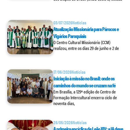
03/07/2026
Notícias
Atualização Missionária para Párocos e
Vigários Paroquiais
O Centro Cultural Missionário (CCM)
realizou, entre os dias 29 de junho e 2 de
17/06/2026
Notícias
Iniciação à missão no Brasil: onde os
caminhos do mundo se cruzam na fé
Em Brasília, a 129ª edição do Centro de
Formação Intercultural encerra ciclo de
noventa dias,
26/05/2026
Notícias
A primeira encíclica de Leão XIV: a IA deve