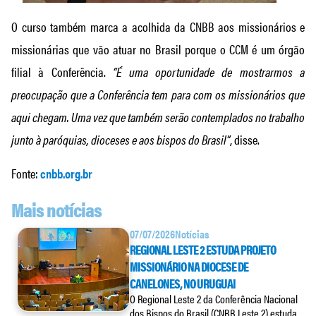
O curso também marca a acolhida da CNBB aos missionários e
missionárias que vão atuar no Brasil porque o CCM é um órgão
filial à Conferência.
“É uma oportunidade de mostrarmos a
preocupação que a Conferência tem para com os missionários que
aqui chegam. Uma vez que também serão contemplados no trabalho
junto à paróquias, dioceses e aos bispos do Brasil”
, disse.
Fonte:
cnbb.org.br
Mais notícias
07/07/2026
Notícias
REGIONAL LESTE 2 ESTUDA PROJETO
MISSIONÁRIO NA DIOCESE DE
CANELONES, NO URUGUAI
O Regional Leste 2 da Conferência Nacional
dos Bispos do Brasil (CNBB Leste 2) estuda