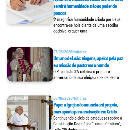
servir à humanidade, não ao poder de
poucos
“A magnífica humanidade criada por Deus
encontra-se hoje diante de uma escolha
decisiva: erguer uma
07/05/2026
Notícias
Um ano de Leão: viagens, apelos pela paz
e a missão de pastorear o mundo
O Papa Leão XIV celebra o primeiro
aniversário de sua eleição à Sé de Pedro
06/05/2026
Notícias
Papa: a Igreja não anuncia a si própria,
mas aponta para a salvação em Cristo
Continuando o ciclo de catequeses sobre a
Constituição Dogmática "Lumen Gentium",
Leão XIV dedicou sua