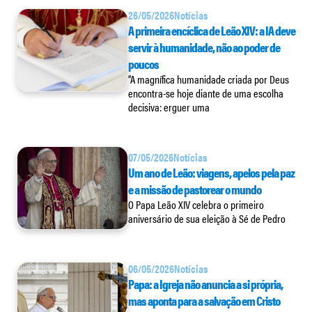
26/05/2026
Notícias
A primeira encíclica de Leão XIV: a IA deve
servir à humanidade, não ao poder de
poucos
“A magnífica humanidade criada por Deus
encontra-se hoje diante de uma escolha
decisiva: erguer uma
07/05/2026
Notícias
Um ano de Leão: viagens, apelos pela paz
e a missão de pastorear o mundo
O Papa Leão XIV celebra o primeiro
aniversário de sua eleição à Sé de Pedro
06/05/2026
Notícias
Papa: a Igreja não anuncia a si própria,
mas aponta para a salvação em Cristo