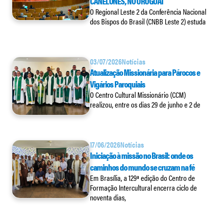
CANELONES, NO URUGUAI
O Regional Leste 2 da Conferência Nacional
dos Bispos do Brasil (CNBB Leste 2) estuda
03/07/2026
Notícias
Atualização Missionária para Párocos e
Vigários Paroquiais
O Centro Cultural Missionário (CCM)
realizou, entre os dias 29 de junho e 2 de
17/06/2026
Notícias
Iniciação à missão no Brasil: onde os
caminhos do mundo se cruzam na fé
Em Brasília, a 129ª edição do Centro de
Formação Intercultural encerra ciclo de
noventa dias,