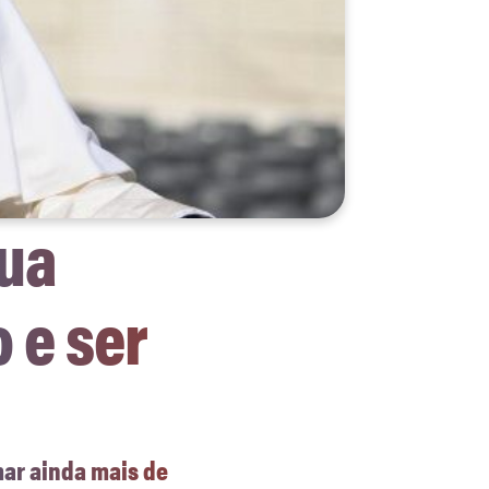
gua
 e ser
mar ainda mais de