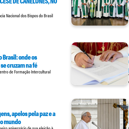
OCESE DE CANELONES, NO
cia Nacional dos Bispos do Brasil
 Brasil: onde os
se cruzam na fé
Centro de Formação Intercultural
ens, apelos pela paz e a
r o mundo
eiro aniversário de sua eleição à