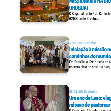
MISSIONÁRIO NA DI
URUGUAI
O Regional Leste 2 da Conferên
(CNBB Leste 2) estuda
17/06/2026
Notícias
Iniciação à missão no
caminhos do mundo 
Em Brasília, a 129ª edição do 
encerra ciclo de noventa dias,
07/05/2026
Notícias
Um ano de Leão: viag
missão de pastorea
O Papa Leão XIV celebra o prim