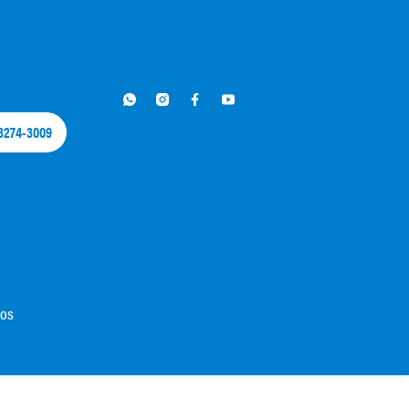
 3274-3009​
dos