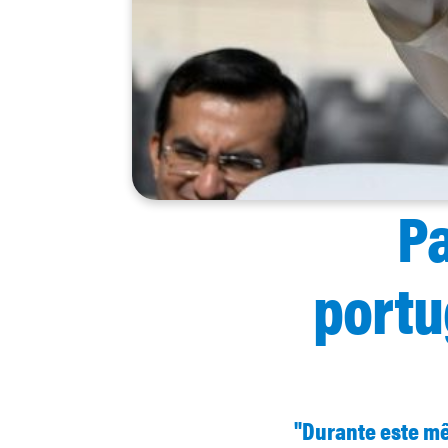
Pa
portu
"Durante este mê