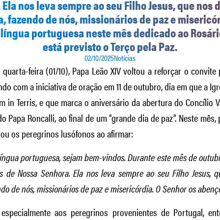
Ela nos leva sempre ao seu Filho Jesus, que nos 
ia, fazendo de nós, missionários de paz e misericór
 língua portuguesa neste mês dedicado ao Rosário
está previsto o Terço pela Paz.
02/10/2025
Notícias
quarta-feira (01/10), Papa Leão XIV voltou a reforçar o convite
o com a iniciativa de oração em 11 de outubro, dia em que a Igre
m in Terris, e que marca o aniversário da abertura do Concílio V
do Papa Roncalli, ao final de um “grande dia de paz”. Neste mês
dou os peregrinos lusófonos ao afirmar:
língua portuguesa, sejam bem-vindos. Durante este mês de outubr
s de Nossa Senhora. Ela nos leva sempre ao seu Filho Jesus, 
endo de nós, missionários de paz e misericórdia. O Senhor os abenç
 especialmente aos peregrinos provenientes de Portugal, en