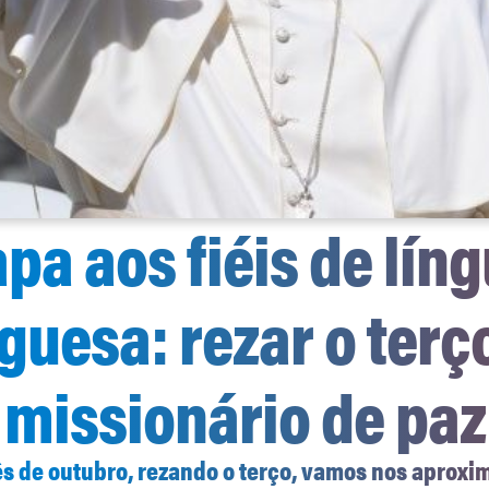
pa aos fiéis de lín
guesa: rezar o terço
missionário de paz
s de outubro, rezando o terço, vamos nos aproxi