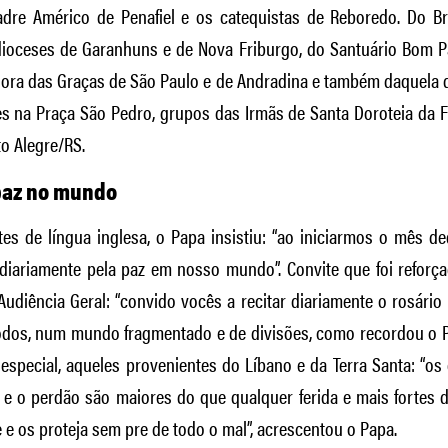
adre Américo de Penafiel e os catequistas de Reboredo. Do Br
ioceses de Garanhuns e de Nova Friburgo, do Santuário Bom P
ora das Graças de São Paulo e de Andradina e também daquela 
s na Praça São Pedro, grupos das Irmãs de Santa Doroteia da Fr
to Alegre/RS.
 paz no mundo
tes de língua inglesa, o Papa insistiu: “ao iniciarmos o mês d
diariamente pela paz em nosso mundo”. Convite que foi reforça
udiência Geral: “convido vocês a recitar diariamente o rosário
todos, num mundo fragmentado e de divisões, como recordou o P
m especial, aqueles provenientes do Líbano e da Terra Santa: “o
e o perdão são maiores do que qualquer ferida e mais fortes do
e os proteja sem pre de todo o mal”, acrescentou o Papa.