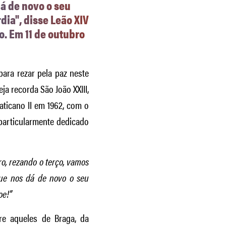
dá de novo o seu
dia", disse Leão XIV
. Em 11 de outubro
 para rezar pela paz neste
ja recorda São João XXIII,
aticano II em 1962, com o
, particularmente dedicado
o, rezando o terço, vamos
que nos dá de novo o seu
oe!”
tre aqueles de Braga, da