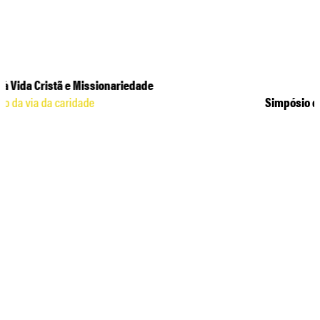
Simpósio de Missiologia
Um ano de Leão: viagens, apelos pela paz e a missão de
pastorear o mundo
O Papa Leão XIV celebra o primeiro aniversário de sua
eleição à Sé de Pedro em 8 de maio de…