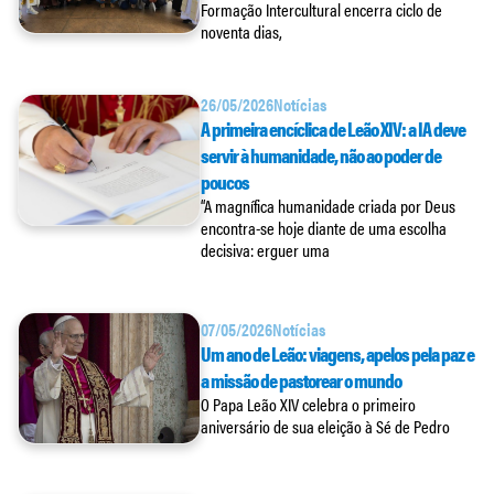
Formação Intercultural encerra ciclo de
noventa dias,
26/05/2026
Notícias
A primeira encíclica de Leão XIV: a IA deve
servir à humanidade, não ao poder de
poucos
“A magnífica humanidade criada por Deus
encontra-se hoje diante de uma escolha
decisiva: erguer uma
07/05/2026
Notícias
Um ano de Leão: viagens, apelos pela paz e
a missão de pastorear o mundo
O Papa Leão XIV celebra o primeiro
aniversário de sua eleição à Sé de Pedro